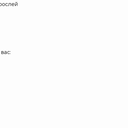
рослей
вас: