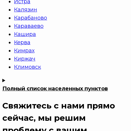
Истра
Калязин
Карабаново
Караваево
Кашира
Керва
Кимрах
Киржач
Климовск
Полный список населенных пунктов
Свяжитесь с нами прямо
сейчас
, мы решим
проблему с вашим