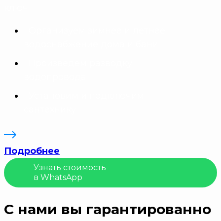
ключ
Организуем зимнее и летнее
водоснабжение дома и бани
Произведем разводку
водопровода
Установим и подключим
сантехнику
Подробнее
Узнать стоимость
в WhatsApp
С нами вы гарантированно