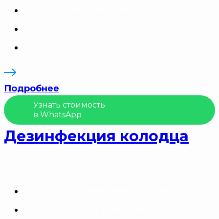
Произошёл сдвиг колец
Грунт просел или провалился
Домик над колодцем поврежден
Подробнее
Узнать стоимость
в WhatsApp
Дезинфекция колодца
Необходимо проводить дезинфекцию
колодца если у вас:
В колодце обнаружены бактерии
Вода загрязнена или имеются