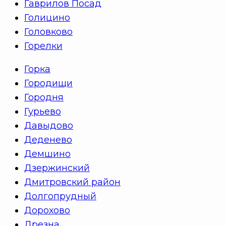
Гаврилов Посад
Голицино
Головково
Горелки
Горка
Городищи
Городня
Гурьево
Давыдово
Деденево
Демшино
Дзержинский
Дмитровский район
Долгопрудный
Дорохово
Дрезна