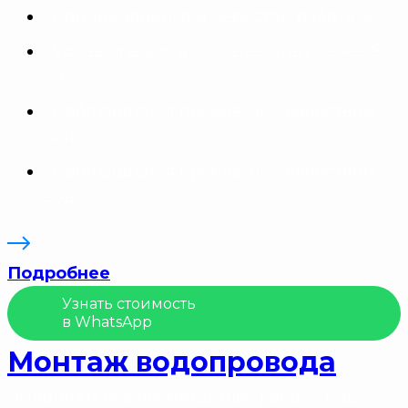
Родник забился и перестал работать
Уровень воды в колодце стал менее 50
см
Наблюдаются проблемы с качеством
воды
Наблюдаются проблемы с качеством
воды
Подробнее
Узнать стоимость
в WhatsApp
Монтаж водопровода
Выполним все необходимые работы под