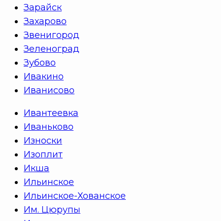
Зарайск
Захарово
Звенигород
Зеленоград
Зубово
Ивакино
Иванисово
Ивантеевка
Иваньково
Износки
Изоплит
Икша
Ильинское
Ильинское-Хованское
Им. Цюрупы