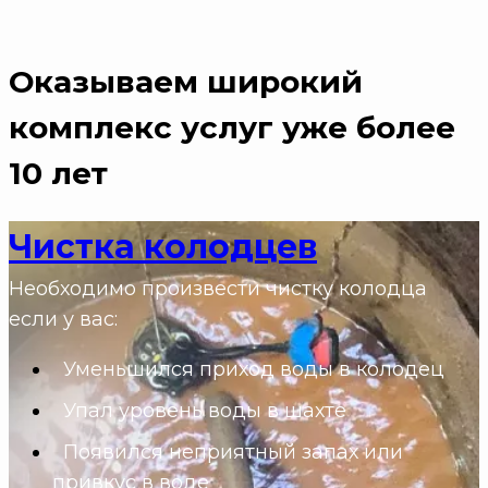
Оказываем широкий
комплекс услуг
уже более
10 лет
Чистка колодцев
Необходимо произвести чистку колодца
если у вас:
Уменьшился приход воды в колодец
Упал уровень воды в шахте
Появился неприятный запах или
привкус в воде