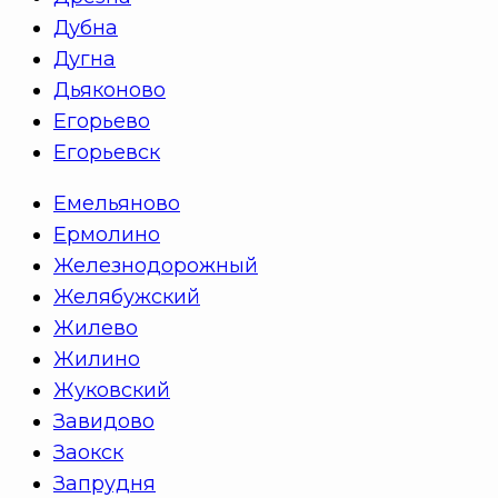
Дубна
Дугна
Дьяконово
Егорьево
Егорьевск
Емельяново
Ермолино
Железнодорожный
Желябужский
Жилево
Жилино
Жуковский
Завидово
Заокск
Запрудня