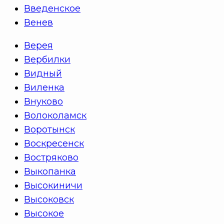
Введенское
Венев
Верея
Вербилки
Видный
Виленка
Внуково
Волоколамск
Воротынск
Воскресенск
Востряково
Выкопанка
Высокиничи
Высоковск
Высокое