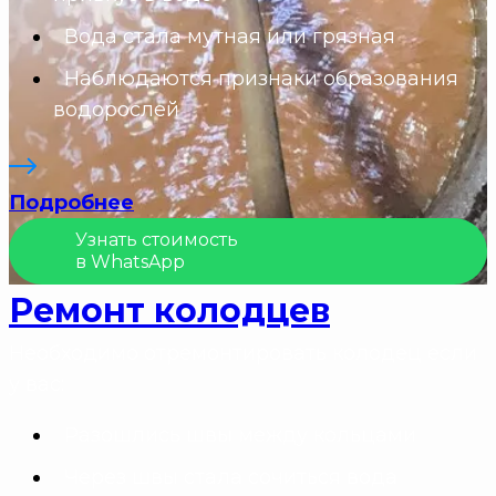
Вода стала мутная или грязная
Наблюдаются признаки образования
водорослей
Подробнее
Узнать стоимость
в WhatsApp
Ремонт колодцев
Необходимо отремонтировать колодец если
у вас:
Разошлись швы между кольцами
Через швы стала сочиться вода