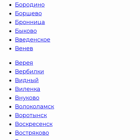
Бородино
Борщево
Бронница
Быково
Введенское
Венев
Верея
Вербилки
Видный
Виленка
Внуково
Волоколамск
Воротынск
Воскресенск
Востряково