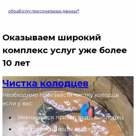
Отправляя данную форму, вы подтверждаете свое согласие
на
обработку персональных данных*
Оказываем широкий
комплекс услуг
уже более
10 лет
Чистка колодцев
Необходимо произвести чистку колодца
если у вас:
Уменьшился приход воды в колодец
Упал уровень воды в шахте