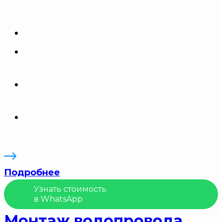
Необходимо углублять колодец если у вас:
Родник забился и перестал работать
Уровень воды в колодце стал менее 50
см
Наблюдаются проблемы с качеством
воды
Наблюдаются проблемы с качеством
воды
Подробнее
Узнать стоимость
в WhatsApp
Монтаж водопровода