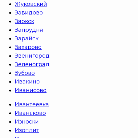
Жуковский
Завидово
Заокск
Запрудня
Зарайск
Захарово
Звенигород
Зеленоград
Зубово
Ивакино
Иванисово
Ивантеевка
Иваньково
Износки
Изоплит