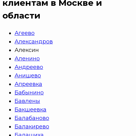
клиентам в Москве и
области
Агеево
Александров
Алексин
Аленино
Андреево
Анищево
Апреевка
Бабынино
Бавлены
Бакшеевка
Балабаново
Балакирево
Балашиха