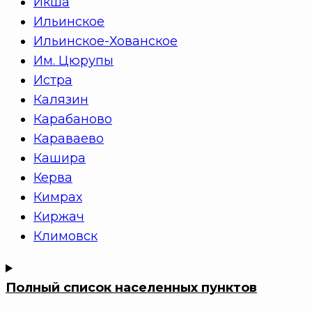
Икша
Ильинское
Ильинское-Хованское
Им. Цюрупы
Истра
Калязин
Карабаново
Караваево
Кашира
Керва
Кимрах
Киржач
Климовск
Полный список населенных пунктов