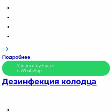
Через швы стала сочиться вода
Произошёл сдвиг колец
Грунт просел или провалился
Домик над колодцем поврежден
Подробнее
Узнать стоимость
в WhatsApp
Дезинфекция колодца
Необходимо проводить дезинфекцию
колодца если у вас:
В колодце обнаружены бактерии