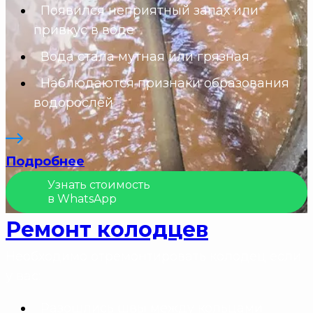
Появился неприятный запах или
привкус в воде
Вода стала мутная или грязная
Наблюдаются признаки образования
водорослей
Подробнее
Узнать стоимость
в WhatsApp
Ремонт колодцев
Необходимо отремонтировать колодец если
у вас:
Разошлись швы между кольцами