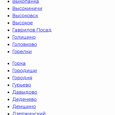
Выкопанка
Высокиничи
Высоковск
Высокое
Гаврилов Посад
Голицино
Головково
Горелки
Горка
Городищи
Городня
Гурьево
Давыдово
Деденево
Демшино
Дзержинский