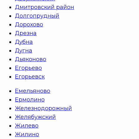
Дмитровский район
Долгопрудный
Дорохово
Дрезна
Дубна
Дугна
Дьяконово
Егорьево
Егорьевск
Емельяново
Ермолино
Железнодорожный
Желябужский
Жилево
Жилино