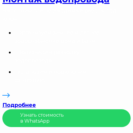
Выполним все необходимые работы под
ключ
Организуем зимнее и летнее
водоснабжение дома и бани
Произведем разводку
водопровода
Установим и подключим
сантехнику
Подробнее
Узнать стоимость
в WhatsApp