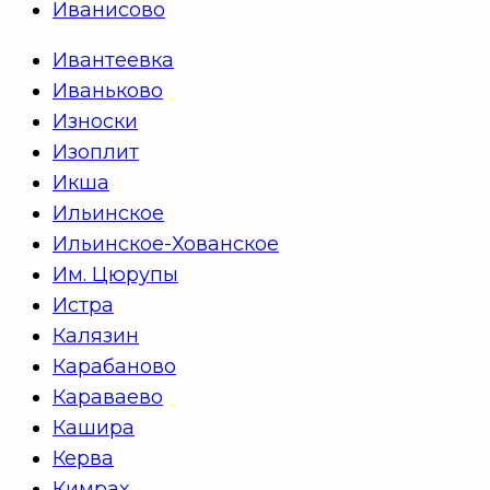
Иванисово
Ивантеевка
Иваньково
Износки
Изоплит
Икша
Ильинское
Ильинское-Хованское
Им. Цюрупы
Истра
Калязин
Карабаново
Караваево
Кашира
Керва
Кимрах