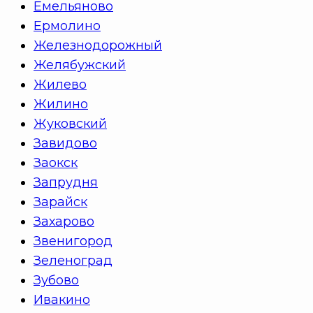
Емельяново
Ермолино
Железнодорожный
Желябужский
Жилево
Жилино
Жуковский
Завидово
Заокск
Запрудня
Зарайск
Захарово
Звенигород
Зеленоград
Зубово
Ивакино