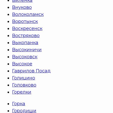
Виленка
Внуково
Волоколамск
Воротынск
Воскресенск
Востряково
Выкопанка
Высокиничи
Высоковск
Высокое
Гаврилов Посад
Голицино
Головково
Горелки
Горка
Городищи