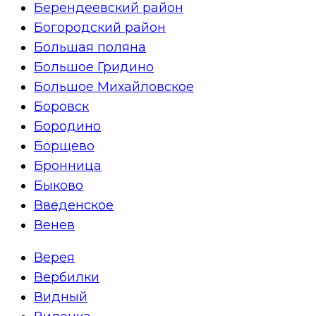
Берендеевский район
Богородский район
Большая поляна
Большое Гридино
Большое Михайловское
Боровск
Бородино
Борщево
Бронница
Быково
Введенское
Венев
Верея
Вербилки
Видный