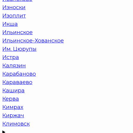
Износки
Изоплит
Икша
Ильинское
Ильинское-Хованское
Им. Цюрупы
Истра
Калязин
Карабаново
Караваево
Кашира
Керва
Кимрах
Киржач
Климовск