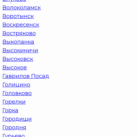
Волоколамск
Воротынск
Воскресенск
Востряково
Выкопанка
Высокиничи
Высоковск
Высокое
Гаврилов Посад
Голицино
Головково
Горелки
Горка
Городищи
Городня
Гурьево