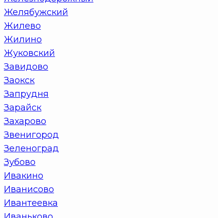
Желябужский
Жилево
Жилино
Жуковский
Завидово
Заокск
Запрудня
Зарайск
Захарово
Звенигород
Зеленоград
Зубово
Ивакино
Иванисово
Ивантеевка
Иваньково