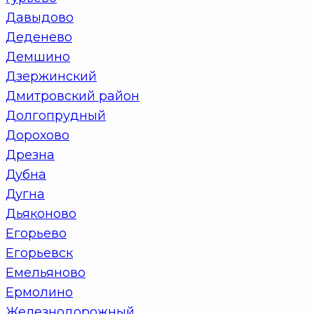
Давыдово
Деденево
Демшино
Дзержинский
Дмитровский район
Долгопрудный
Дорохово
Дрезна
Дубна
Дугна
Дьяконово
Егорьево
Егорьевск
Емельяново
Ермолино
Железнодорожный