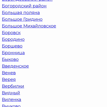
Богородский район
Большая поляна
Большое Гридино
Большое Михайловское
Боровск
Бородино
Борщево
Бронница
Быково
Введенское
Венев
Верея
Вербилки
Видный
Виленка
Внуково