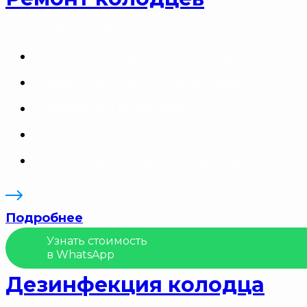
Необходимо отремонтировать колодец если у 
Разошлись швы между кольцами
Через швы стала сочиться вода
Произошёл сдвиг колец
Грунт просел или провалился
Домик над колодцем поврежден
Подробнее
Узнать стоимость
в WhatsApp
Дезинфекция колодца