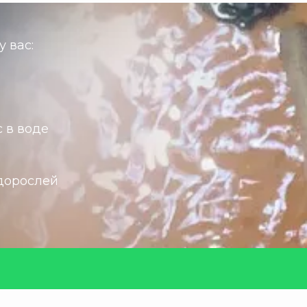
 вас:
 в воде
дорослей