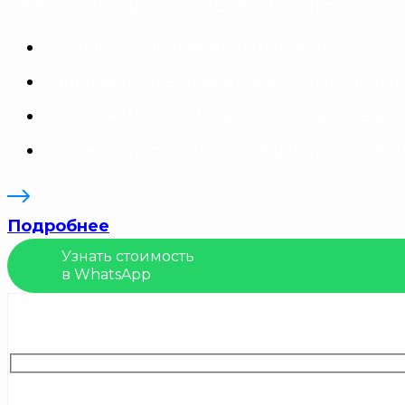
Необходимо проводить дезинфекцию колодца 
В колодце обнаружены бактерии
Вода загрязнена или имеются признаки
Были замечены изменения в цвете воды
Проводились ремонтные работы или за
Подробнее
Узнать стоимость
в WhatsApp