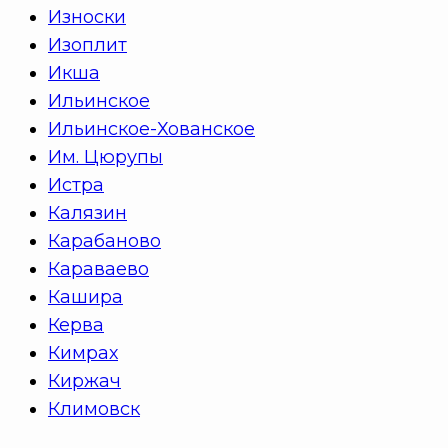
Износки
Изоплит
Икша
Ильинское
Ильинское-Хованское
Им. Цюрупы
Истра
Калязин
Карабаново
Караваево
Кашира
Керва
Кимрах
Киржач
Климовск