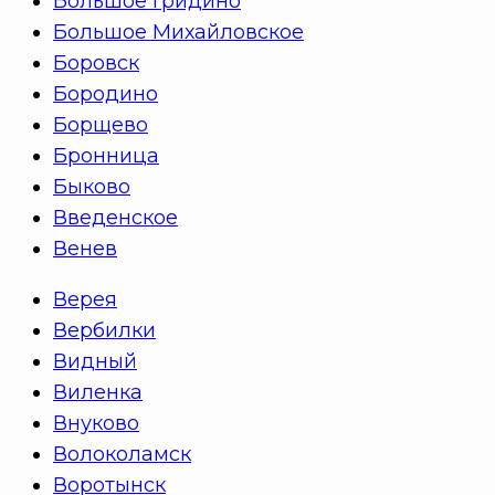
Большое Гридино
Большое Михайловское
Боровск
Бородино
Борщево
Бронница
Быково
Введенское
Венев
Верея
Вербилки
Видный
Виленка
Внуково
Волоколамск
Воротынск