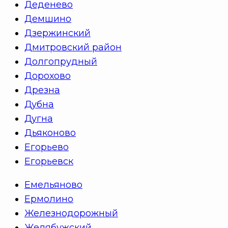
Деденево
Демшино
Дзержинский
Дмитровский район
Долгопрудный
Дорохово
Дрезна
Дубна
Дугна
Дьяконово
Егорьево
Егорьевск
Емельяново
Ермолино
Железнодорожный
Желябужский