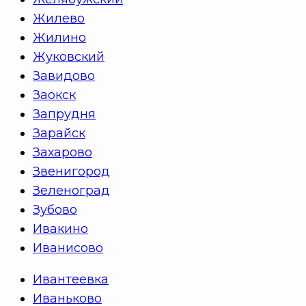
Жилево
Жилино
Жуковский
Завидово
Заокск
Запрудня
Зарайск
Захарово
Звенигород
Зеленоград
Зубово
Ивакино
Иванисово
Ивантеевка
Иваньково