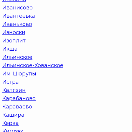
Иванисово
Ивантеевка
Иваньково
Износки
Изоплит
Икша
Ильинское
Ильинское-Хованское
Им. Цюрупы
Истра
Калязин
Карабаново
Караваево
Кашира
Керва
Кимрах