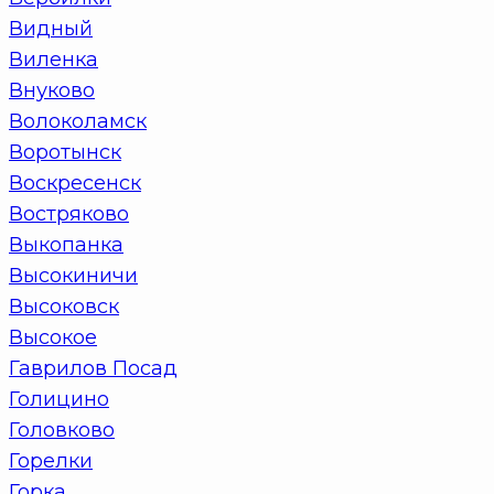
Видный
Виленка
Внуково
Волоколамск
Воротынск
Воскресенск
Востряково
Выкопанка
Высокиничи
Высоковск
Высокое
Гаврилов Посад
Голицино
Головково
Горелки
Горка