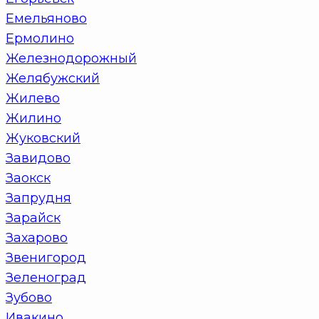
Емельяново
Ермолино
Железнодорожный
Желябужский
Жилево
Жилино
Жуковский
Завидово
Заокск
Запрудня
Зарайск
Захарово
Звенигород
Зеленоград
Зубово
Ивакино