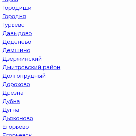
Городищи
Городня
Гурьево
Давыдово
Деденево
Демшино
Дзержинский
Дмитровский район
Долгопрудный
Дорохово
Дрезна
Дубна
Дугна
Дьяконово
Егорьево
Егорьевск