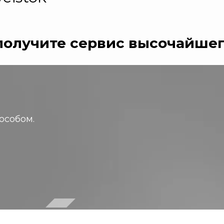
получите
сервис высочайшег
особом.